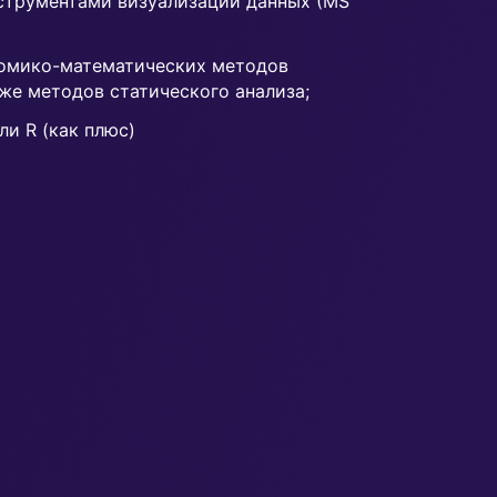
струментами визуализации данных (MS
номико-математических методов
кже методов статического анализа;
ли R (как плюс)