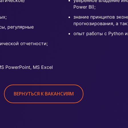
атическое/
уверенное владение ин
Power BI);
ых;
знание принципов эко
прогнозирования, а та
сы, регулярные
опыт работы с Python и
ической отчетности;
MS PowerPoint, MS Excel
ВЕРНУТЬСЯ К ВАКАНСИЯМ